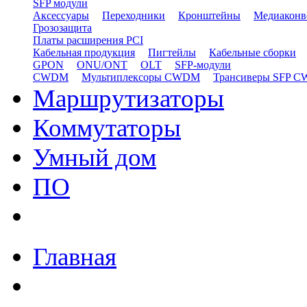
SFP модули
Аксессуары
Переходники
Кронштейны
Медиаконв
Грозозащита
Платы расширения PCI
Кабельная продукция
Пигтейлы
Кабельные сборки
GPON
ONU/ONT
OLT
SFP-модули
CWDM
Мультиплексоры CWDM
Трансиверы SFP 
Маршрутизаторы
Коммутаторы
Умный дом
ПО
Главная