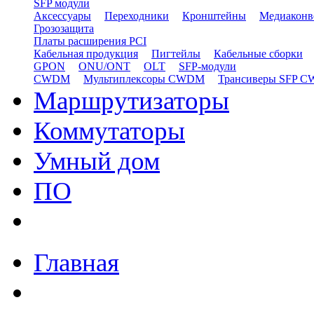
SFP модули
Аксессуары
Переходники
Кронштейны
Медиаконв
Грозозащита
Платы расширения PCI
Кабельная продукция
Пигтейлы
Кабельные сборки
GPON
ONU/ONT
OLT
SFP-модули
CWDM
Мультиплексоры CWDM
Трансиверы SFP 
Маршрутизаторы
Коммутаторы
Умный дом
ПО
Главная