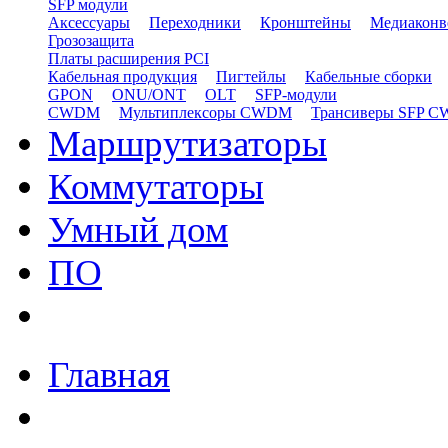
SFP модули
Аксессуары
Переходники
Кронштейны
Медиаконв
Грозозащита
Платы расширения PCI
Кабельная продукция
Пигтейлы
Кабельные сборки
GPON
ONU/ONT
OLT
SFP-модули
CWDM
Мультиплексоры CWDM
Трансиверы SFP 
Маршрутизаторы
Коммутаторы
Умный дом
ПО
Главная