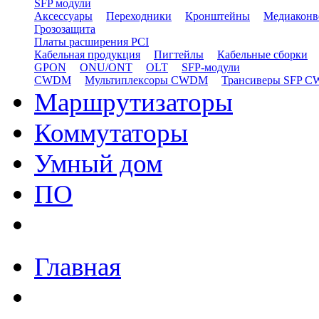
SFP модули
Аксессуары
Переходники
Кронштейны
Медиаконв
Грозозащита
Платы расширения PCI
Кабельная продукция
Пигтейлы
Кабельные сборки
GPON
ONU/ONT
OLT
SFP-модули
CWDM
Мультиплексоры CWDM
Трансиверы SFP 
Маршрутизаторы
Коммутаторы
Умный дом
ПО
Главная