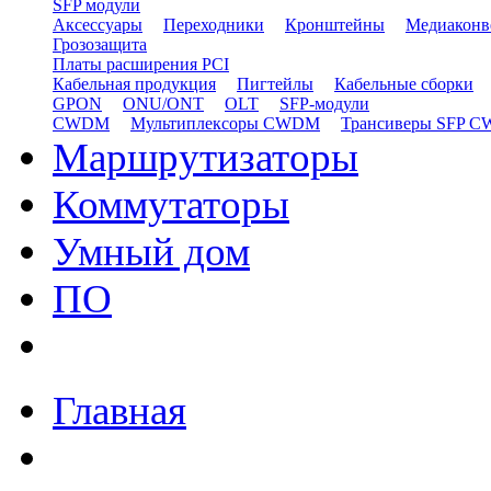
SFP модули
Аксессуары
Переходники
Кронштейны
Медиаконв
Грозозащита
Платы расширения PCI
Кабельная продукция
Пигтейлы
Кабельные сборки
GPON
ONU/ONT
OLT
SFP-модули
CWDM
Мультиплексоры CWDM
Трансиверы SFP 
Маршрутизаторы
Коммутаторы
Умный дом
ПО
Главная