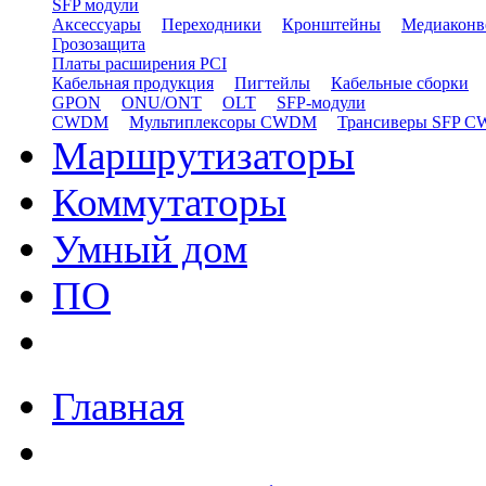
SFP модули
Аксессуары
Переходники
Кронштейны
Медиаконв
Грозозащита
Платы расширения PCI
Кабельная продукция
Пигтейлы
Кабельные сборки
GPON
ONU/ONT
OLT
SFP-модули
CWDM
Мультиплексоры CWDM
Трансиверы SFP 
Маршрутизаторы
Коммутаторы
Умный дом
ПО
Главная