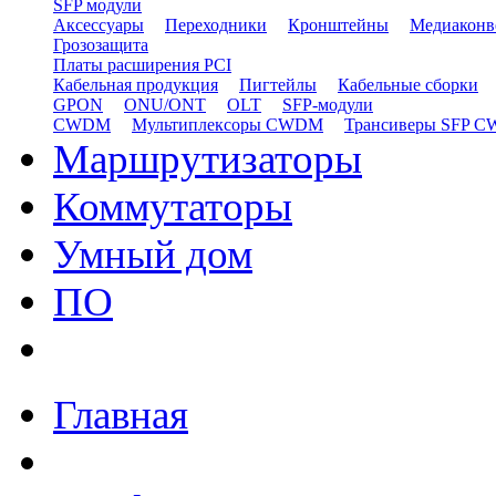
SFP модули
Аксессуары
Переходники
Кронштейны
Медиаконв
Грозозащита
Платы расширения PCI
Кабельная продукция
Пигтейлы
Кабельные сборки
GPON
ONU/ONT
OLT
SFP-модули
CWDM
Мультиплексоры CWDM
Трансиверы SFP 
Маршрутизаторы
Коммутаторы
Умный дом
ПО
Главная