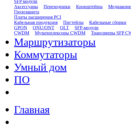
SFP модули
Аксессуары
Переходники
Кронштейны
Медиаконв
Грозозащита
Платы расширения PCI
Кабельная продукция
Пигтейлы
Кабельные сборки
GPON
ONU/ONT
OLT
SFP-модули
CWDM
Мультиплексоры CWDM
Трансиверы SFP 
Маршрутизаторы
Коммутаторы
Умный дом
ПО
Главная