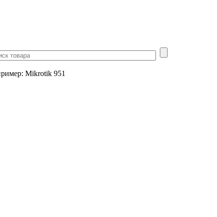
пример
:
Mikrotik 951