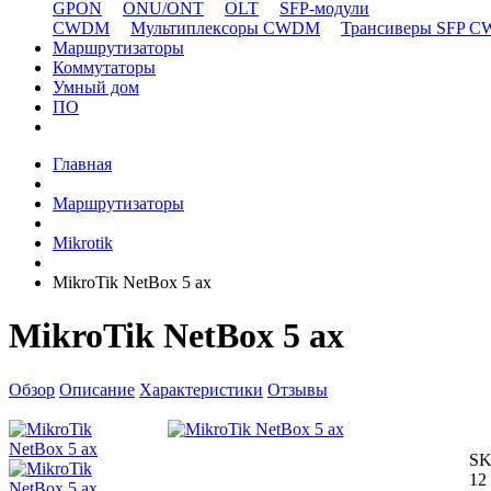
GPON
ONU/ONT
OLT
SFP-модули
CWDM
Мультиплексоры CWDM
Трансиверы SFP 
Маршрутизаторы
Коммутаторы
Умный дом
ПО
Главная
Маршрутизаторы
Mikrotik
MikroTik NetBox 5 ax
MikroTik NetBox 5 ax
Обзор
Описание
Характеристики
Отзывы
SK
12