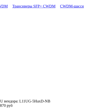
CWDM
Трансиверы SFP+ CWDM
CWDM-шасси
U вендора: L11UG-5HaxD-NB
 870
руб