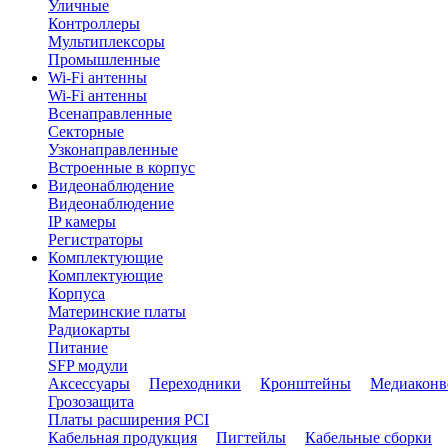
Уличные
Контроллеры
Мультиплексоры
Промышленные
Wi-Fi антенны
Wi-Fi антенны
Всенаправленные
Секторные
Узконаправленные
Встроенные в корпус
Видеонаблюдение
Видеонаблюдение
IP камеры
Регистраторы
Комплектующие
Комплектующие
Корпуса
Материнские платы
Радиокарты
Питание
SFP модули
Аксессуары
Переходники
Кронштейны
Медиаконв
Грозозащита
Платы расширения PCI
Кабельная продукция
Пигтейлы
Кабельные сборки