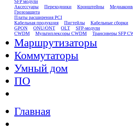
SFP модули
Аксессуары
Переходники
Кронштейны
Медиаконв
Грозозащита
Платы расширения PCI
Кабельная продукция
Пигтейлы
Кабельные сборки
GPON
ONU/ONT
OLT
SFP-модули
CWDM
Мультиплексоры CWDM
Трансиверы SFP 
Маршрутизаторы
Коммутаторы
Умный дом
ПО
Главная